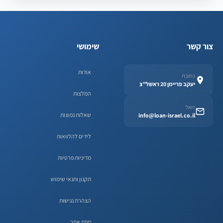
צור קשר
שימושי
אודות
כתובת
יעקב פריימן 20 ראשל"צ
המלצות
דואל
שאלות נפוצות
info@loan-israel.co.il
לידים להלוואות
מדיניות פרטיות
תקנון ותנאי שימוש
הצהרת נגישות
מפת אתר