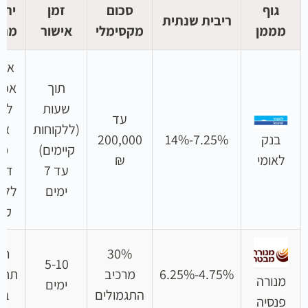
גוף
סכום
זמן
יתר
ריבית שנתית
מממן
מקסימלי
אישור
מרכ
אמי
תוך
אפש
שעות
למו
עד
(ללקוחות
אי
בנק
7.25%-14%
200,000
קיימים)
מה
לאומי
₪
עד 7
דיג
ימים
ללק
קיי
30%
רי
5-10
4.75%-6.25%
מרכיב
תחר
מנורה
ימים
התגמולים
בי
פנסיה