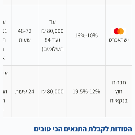
ל
עד
ערב
80,000 ₪
48-72
גמי
10%-16%
ישראכרט
(עד 84
שעות
תק
תשלומים)
הח
אר
אישו
חברות
ע
חוץ
12%-19.5%
80,000 ₪
24 שעות
הגב
בנקאיות
תה
מה
הסודות לקבלת התנאים הכי טובים