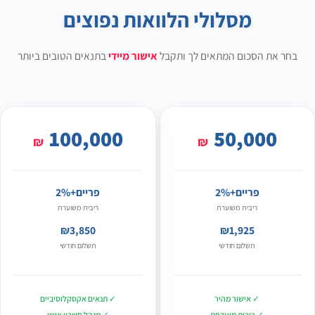
מסלולי הלוואות נפוצים
בחר את הסכום המתאים לך ותקבל
אישור מיידי
בתנאים הטובים ביותר
100,000
50,000
₪
₪
פריים+2%
פריים+2%
ריבית משוערת
ריבית משוערת
₪3,850
₪1,925
תשלום חודשי
תשלום חודשי
✓ אישור מהיר
✓ תנאים אקסקלוסיביים
✓ ריבית מועדפת
✓ מנהל חשבון אישי