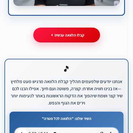
קבלו הלוואה עכשיו!
🎵
קבל הלוואה בתנאים הטובים ביותר
הגש בקשה אונליין וקבל תשובה מיידית
אנחנו יודעים שלפעמים תהליך קבלת הלוואה מרגיש מעט מלחיץ
—אז בנינו חוויה אחרת: קצרה, פשוטה ועם חיוך. אפילו הכנו לכם
סמן את סכום ההלוואה שברצונך לקבל
שיר קצר ושמח שיהפוך את הדקות הראשונות באתר לנעימות יותר
וירים את הגוף והנפש.
סכום נבחר
ש"ח
השיר שלנו: "הלוואה לכל מטרה"