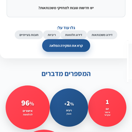
יש חדשות טובות למחזיקי משכנתאות?
גלו עוד על:
דירוג משכנתאות
דירוג הלוואות
ריביות
חובות בעייתיים
קרא את הסקירה המלאה
המספרים מדברים
96
1
2
%
%+
תהליך מהיר ויעיל לאישור
הריבית הטובה ביותר בשוק
רוב הלקוחות מקבלים אישור
יום
עקרוני
הישראלי
מהיר
ריבית
אישורים
אישור
מצוין
להלוואות
עקרוני