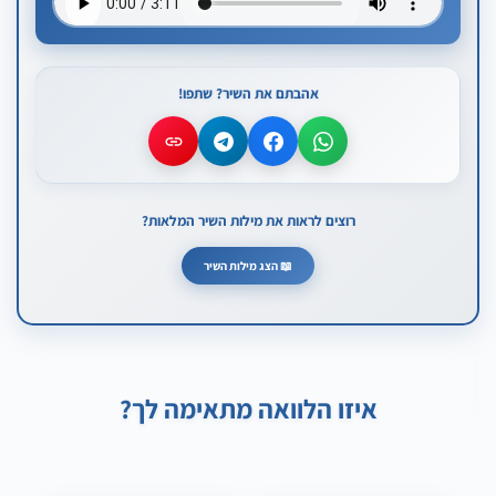
המשך
3,000
400,000
אהבתם את השיר? שתפו!
רוצים לראות את מילות השיר המלאות?
📖 הצג מילות השיר
בית 1
חולם רחוק, רואה עתיד, רוצה לגדול—להתחיל מחדש.
רכב חדש, עסק קטן, או חופשה שתיגע בלב ממש.
איזו הלוואה מתאימה לך?
פזמון
הלוואה לכל מטרה—בדיוק בזמן, בלי בעיה.
חלומות נוגעים בשמיים, הכסף זורם והדרך נפתחת אליי.