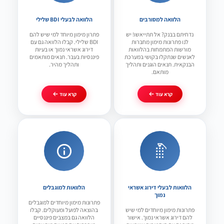
הלוואה למסורבים
הלוואה לבעלי BDI שלילי
נדחיתם בבנק? אל תתייאשו! יש
פתרון מימון מיוחד למי שיש להם
לנו פתרונות מימון מחברות
BDI שלילי. קבלו הלוואה גם עם
מורשות המתמחות בהלוואות
דירוג אשראי נמוך או בעיות
לאנשים שנתקלו בקושי במערכת
פיננסיות בעבר. תנאים מותאמים
הבנקאית. תנאים הוגנים ותהליך
ותהליך מהיר.
מותאם.
קרא עוד
קרא עוד
הלוואות לבעלי דירוג אשראי
הלוואות למוגבלים
נמוך
פתרונות מימון מיוחדים למוגבלים
פתרונות מימון מיוחדים למי שיש
בהוצאה לפועל ומעוקלים. קבלו
להם דירוג אשראי נמוך. אישור
הלוואה גם במצבים פיננסיים