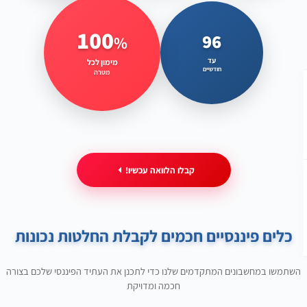
100
96
%
תקופת החזר גמישה ונוחה
פתרונות מימון מותאמים לכל צורך
עד
מימון לכל
חודשיים
מטרה
קבלו הלוואה עכשיו!
כלים פיננסיים חכמים לקבלת החלטות נכונות
קבל הלוואה בתנאים הטובים ביותר
הגש בקשה אונליין וקבל תשובה מיידית
השתמשו במחשבונים המתקדמים שלנו כדי לתכנן את העתיד הפיננסי שלכם בצורה
חכמה ומדויקת