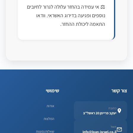
⚖️ אי עמידה בהחזר עלולה לגרור לחיובים
נוספים ופגיעה בדירוג האשראי. וודאו
התאמה ליכולת ההחזר.
צור קשר
שימושי
אודות
כתובת
יעקב פריימן 20 ראשל"צ
המלצות
דואל
שאלות נפוצות
info@loan-israel.co.il