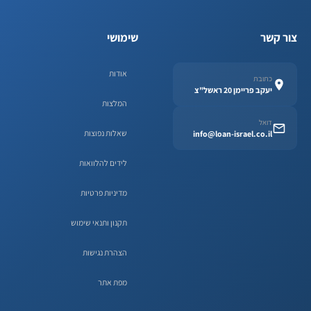
צור קשר
שימושי
אודות
כתובת
יעקב פריימן 20 ראשל"צ
המלצות
דואל
שאלות נפוצות
info@loan-israel.co.il
לידים להלוואות
מדיניות פרטיות
תקנון ותנאי שימוש
הצהרת נגישות
מפת אתר