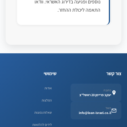
נוספים ופגיעה בדירוג האשראי. וודאו
התאמה ליכולת ההחזר.
צור קשר
שימושי
אודות
כתובת
יעקב פריימן 20 ראשל"צ
המלצות
דואל
שאלות נפוצות
info@loan-israel.co.il
לידים להלוואות