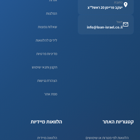
כתובת
יעקב פריימן 20 ראשל"צ
המלצות
דואל
שאלות נפוצות
info@loan-israel.co.il
לידים להלוואות
מדיניות פרטיות
תקנון ותנאי שימוש
הצהרת נגישות
מפת אתר
קטגוריות האתר
הלוואות מיידיות
הלוואות לפי מטרות או שימושים
הלוואה מיידית