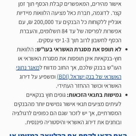
אישור מהירים, המאפשרים קבלת הכסף תוך זמן
קצר. לדוגמה, חברת כאל מציעה הלוואות מיידיות
אונליין ללקוחות כל הבנקים עד 200,000 ₪, עם
אפשרות לפריסה של עד 84 תשלומים, והעברת
הכסף לחשבון לרוב תוך 1-3 ימי עסקים.
לא תופס את מסגרת האשראי בעו"ש:
הלוואות
חוץ-בנקאיות אינן תופסות את מסגרת האשראי או
העו"ש בבנק שלכם, אך החוב מדווח ל
מאגר נתוני
האשראי של בנק ישראל (BDI)
ומשפיע על דירוג
האשראי וכושר ההחזר העתידי.
גמישות בתנאי הזכאות:
גופים חוץ בנקאיים
לעיתים מציעים תנאי אישור גמישים יותר מהבנקים
המסורתיים, אך יש לזכור שגם הם כפופים לרגולציה
ובוחנים את דירוג האשראי והיסטוריה פיננסית.
האם כדאי לקחת את ההלוואה במזומן או