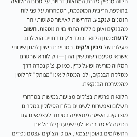
הלווה מנפיק סדרת המחאות דחויות על סכום ההלוואה
בתוספת הריבית המוסכמת, המפוזרות על פני לוח
הזמנים שנקבע. הדרישות לאישור פשוטות יותר
מהבנקים ואינן כוללות התחייבויות נוספות.
חשוב
לדעת:
מתן הלוואה כנגד צ'קים דחויים הוא לרוב
פעילות של
ניכיון צ'קים
, המחייבת רישיון למתן שירותי
אשראי מטעם רשות שוק ההון — ויש לוודא שהגורם
המלווה מורשה ופועל כדין. כמו כן, צ'ק נפדה דרך
מסלקת הבנקים, ולכן המסלול אינו "מנותק" לחלוטין
מהמערכת הבנקאית.
הלוואות פרטיות בצ'קים מציעות גמישות במחזורי
תשלום ואפשרות לשינויים בלוח הסילוקין במקרים
מוצדקים. השיטה מתאימה במיוחד לעצמאיים עם
הכנסה לא סדירה או למי שמעדיף לנהל את
התשלומים באופן עצמאי, אם כי הצ'קים עצמם נפדים