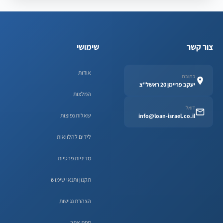
צור קשר
שימושי
אודות
כתובת
יעקב פריימן 20 ראשל"צ
המלצות
דואל
שאלות נפוצות
info@loan-israel.co.il
לידים להלוואות
מדיניות פרטיות
תקנון ותנאי שימוש
הצהרת נגישות
מפת אתר