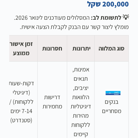
200,000 שקל
💡 לתשומת לב:
המסלולים מעודכנים לינואר 2026.
מומלץ ליצור קשר עם הבנק לקבלת הצעה אישית.
זמן אישור
ר
סוג המלווה
יתרונות
חסרונות
ממוצע
מ
אמינות,
תנאים
דקות-שעות
יציבים,
(דיגיטלי
הלוואות
דרישות
בנקים
ללקוחות) /
דיגיטליות
מחמירות
מסחריים
7-14 ימים
מהירות
(סטנדרט)
ללקוחות
קיימים