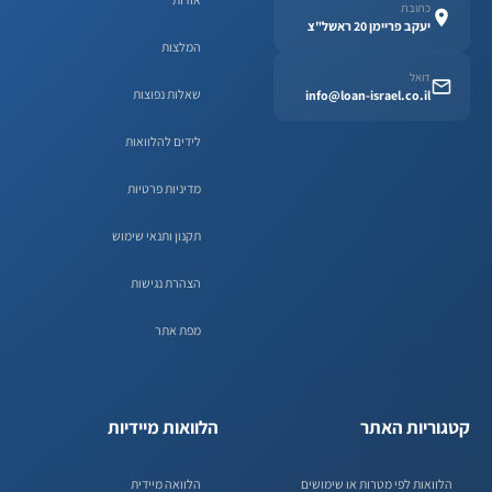
כתובת
יעקב פריימן 20 ראשל"צ
המלצות
דואל
שאלות נפוצות
info@loan-israel.co.il
לידים להלוואות
מדיניות פרטיות
תקנון ותנאי שימוש
הצהרת נגישות
מפת אתר
קטגוריות האתר
הלוואות מיידיות
הלוואות לפי מטרות או שימושים
הלוואה מיידית