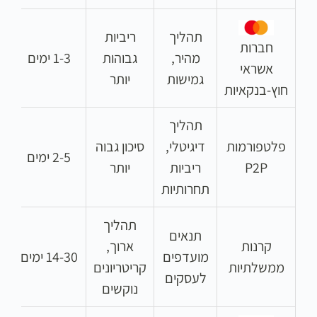
תהליך
ריביות
חברות
מהיר,
גבוהות
1-3 ימים
אשראי
גמישות
יותר
חוץ-בנקאיות
תהליך
פלטפורמות
דיגיטלי,
סיכון גבוה
2-5 ימים
5%
P2P
ריביות
יותר
תחרותיות
תהליך
תנאים
קרנות
ארוך,
מועדפים
14-30 ימים
ממשלתיות
קריטריונים
לעסקים
נוקשים