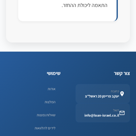
התאמה ליכולת ההחזר.
צור קשר
שימושי
אודות
כתובת
יעקב פריימן 20 ראשל"צ
המלצות
דואל
שאלות נפוצות
info@loan-israel.co.il
לידים להלוואות