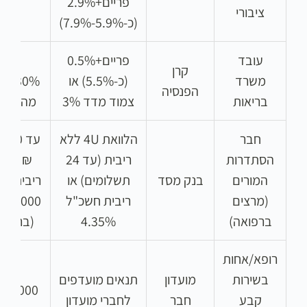
פריים+2.9%
ציבורי
(כ-5.9%-7.9%)
עובד
פריים+0.5%
עד
קרן
משרד
(כ-5.5%) או
-50%
הפנסיה
בריאות
צמוד מדד 3%
מהצביר
חבר
הלוואת 4U ללא
עד 000
הסתדרות
ריבית (עד 24
₪ (לל
המורים
בנק מסד
תשלומים) או
ריבית) /
(מרצים
ריבית חשכ"ל
ברפואה)
4.35%
(בריבית
רופא/אחות
בשירות
מועדון
תנאים מועדפים
33,000 ₪
קבע
חבר
לחברי מועדון