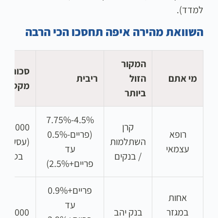
למדד).
השוואת מהירה איפה תחסכו הכי הרבה
המקור
סכום
מי אתם
הזול
ריבית
מקסימלי
ביותר
4.5%-7.75%
קרן
רופא
(פריים-0.5%
השתלמות
(עסקית/
עצמאי
עד
/ בנקים
בטוחות
פריים+2.5%)
פריים+0.9%
אחות
עד
במגזר
בנק יהב
150,000 ₪