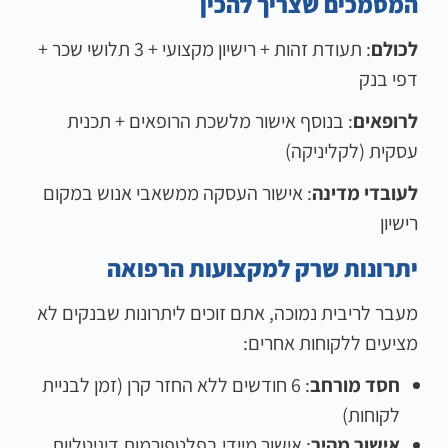
המסמכים שצריך להכין
לכולם
: תעודת זהות + רישיון מקצועי + 3 תלושי שכר +
דפי בנק
לרופאים
: בנוסף אישור מלשכת הרופאים + תכנית
עסקית (לקליניקה)
לעובדי מדינה
: אישור העסקה ממשאבי אנוש במקום
רישיון
יתרונות שרק למקצועות הרפואה
מעבר לריבית נמוכה, אתם זוכים ליתרונות שבנקים לא
מציעים ללקוחות אחרים:
חסד מורחב
: 6 חודשים ללא החזר קרן (זמן לבניית
לקוחות)
אישור מהיר
: אישור מיידי בפלטפורמות דיגיטליות,