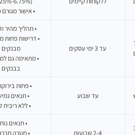
ללקוחות קיימים
(6.75%-10.25%)
• אישור מגורם 
• תהליך מהיר וד
• דרישות פחות מ
 7
עד 3 ימי עסקים
מבנקים
• מתאימה גם למ
בבנקים
• פחות בירוקר
עד שבוע
• תנאים גמיש
• ללא ריבית ל
• תנאים נוח
 3
2-4 שבועות
• מטרה חברת