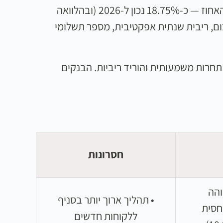
השווה לריבית בנק ישראל (הריבית המוניטרית) בתוספת 15 נקודות האחוז — כ-18.75% נכון ל-2026 (ובהלוואה
 בכתב המפרט: סכום, ריבית שנתית אפקטיבית, מספר תשלומי
תחרות משמעותית והוריד ריביות. הבנקים
חסרונות
והה
• תהליך ארוך יותר בסניף
יחסית
ללקוחות חדשים