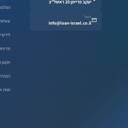
יעקב פריימן 20 ראשל"צ
המלצו
דואל
שאלות 
info@loan-israel.co.il
לידים ל
מדיניות
תקנון ו
הצהרת 
מפת א