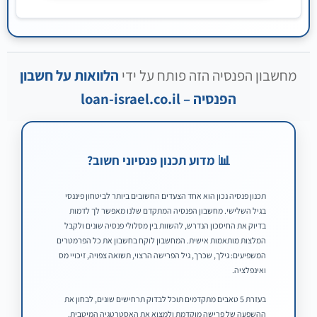
מחשבון הפנסיה הזה פותח על ידי
הלוואות על חשבון
קבל הלוואה בתנאים הטובים ביותר
הפנסיה – loan-israel.co.il
הגש בקשה אונליין וקבל תשובה
מיידית
📊 מדוע תכנון פנסיוני חשוב?
סמן את סכום ההלוואה שברצונך לקבל
תכנון פנסיה נכון הוא אחד הצעדים החשובים ביותר לביטחון פיננסי
סכום נבחר
ש"ח
בגיל השלישי. מחשבון הפנסיה המתקדם שלנו מאפשר לך לדמות
בדיוק את החיסכון הנדרש, להשוות בין מסלולי פנסיה שונים ולקבל
המלצות מותאמות אישית. המחשבון לוקח בחשבון את כל הפרמטרים
המשפיעים: גילך, שכרך, גיל הפרישה הרצוי, תשואה צפויה, זיכויי מס
ואינפלציה.
3,000
400,000
המשך
בעזרת 5 טאבים מתקדמים תוכל לבדוק תרחישים שונים, לבחון את
ההשפעה של פרישה מוקדמת ולמצוא את האסטרטגיה המיטבית.