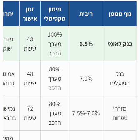
מימון
זמן
גוף מממן
ריבית
יתרון
מקסימלי
אישור
100%
48
מוביל
בנק לאומי
6.5%
מערך
שעות
שוק
הרכב
80%
בנק
48
אמינות
7.0%
מערך
הפועלים
שעות
גבוהה
הרכב
80%
מזרחי
72
גמישות
7.0%-7.5%
מערך
טפחות
שעות
בתנאים
הרכב
מהיר,