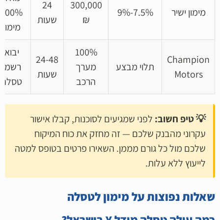
24
300,000
מימון ישיר
7.5%-9%
100%
₪
שעות
מימון
100%
יבואן
24-48
Champion
תלוי מבצע
מערך
רשמי
Motors
שעות
הרכב
טסלה
💡 טיפ חשוב:
לפני שמגיעים לסוכנות, קבלו אישור
עקרוני מהבנק שלכם — זה מחזק את כוח המיקוח
שלכם מול כל גורם מממן. השאירו פרטים בטופס למטה
לייעוץ ללא עלות.
שאלות נפוצות על מימון לטסלה
כמה עולה טסלה מודל Y בישראל?