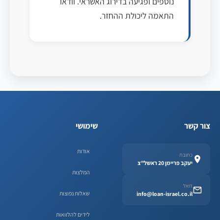
נוספים ופגיעה בדירוג האשראי. וודאו
התאמה ליכולת ההחזר.
צור קשר
שימושי
אודות
כתובת
יעקב פריימן 20 ראשל"צ
המלצות
דואל
שאלות נפוצות
info@loan-israel.co.il
לידים להלוואות