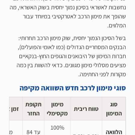
נחשבות לאשראי בסיכון נמוך יחסית בשוק האשראי, מה
שהופך את מימון הרכב לאטרקטיבי במיוחד עבור
המלווים.
בשל הסיכון הנמוך יחסית, שוק מימון הרכב תחרותי:
הבנקים המסחריים הגדולים (כמו לאומי והפועלים),
חברות המימון של היבואנים והגופים החוץ-בנקאיים
מציעים מסלולי מימון מגוונים. כדאי להשוות בין כמה
מקורות לפני החתימה.
סוגי מימון לרכב חדש השוואה מקיפה
סוג
מימון
תקופת
טווח ריבית
זמן אישו
המימון
מקסימלי
החזר
100%
הלוואה
עד 84
מיידי