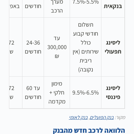
5.5%-7.5%
מערך
בנקאית
חודשים
באפליקצי
הרכב
תשלום
חודשי קבוע
עד
ליסינג
כולל
24-36
24-72
300,000
תפעולי
שירותים (אין
חודשים
שעות
₪
ריבית
נקובה)
מימון
ליסינג
עד 60
48-72
6.5%-9.5%
חלקי +
פיננסי
חודשים
שעות
מקדמה
מקור:
בנק הפועלים
,
בנק לאומי
הלוואה לרכב חדש מהבנק