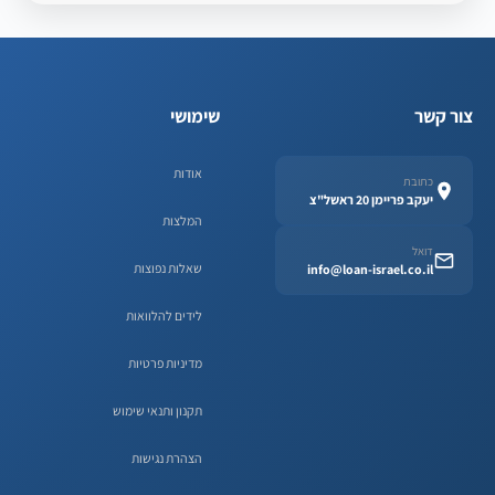
צור קשר
שימושי
אודות
כתובת
יעקב פריימן 20 ראשל"צ
המלצות
דואל
שאלות נפוצות
info@loan-israel.co.il
לידים להלוואות
מדיניות פרטיות
תקנון ותנאי שימוש
הצהרת נגישות