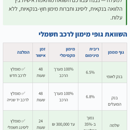
למעלה — נבנה עבורכם השוואה מותאמת אישית בין
הלוואה בנקאית, ליסינג וחברות מימון חוץ-בנקאיות, ללא
עלות.
השוואת גופי מימון לרכב חשמלי
ריבית
מימון
זמן
גוף מממן
המלצה
מינימום
מקסימלי
אישור
100% מערך
48
✅ מומלץ
6.5%
הרכב
שעות
לרכב חדש
בנק לאומי
100% מערך
48
✅ מומלץ
6.8%
בנק
הרכב
שעות
לרכב יד שנייה
הפועלים
נמוך
24
✅ מומלץ
ב-35%
עד 300,000 ₪
שלמה
שעות
ליסינג חשמלי