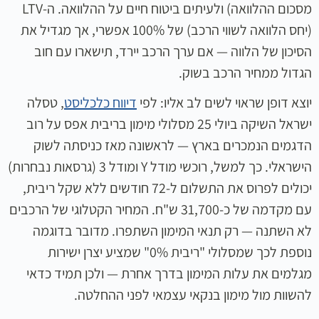
מסכום ההלוואה) ולעיתים ביטוח חיים על ההלוואה. ה-LTV
(יחס הלוואה לשווי הרכב) של 100% אפשרי, אך מגדיל את
הסיכון של הלווה — אם ערך הרכב יירד, תישארו עם חוב
הגדול ממחיר הרכב בשוק.
יוצא דופן שראוי לשים לב אליו: לפי
דיווח כלכליסט
, טסלה
ישראל השיקה ביולי 25 מסלולי מימון בריבית אפס על רוב
הדגמים הנמכרים בארץ — לראשונה מאז כניסתה לשוק
הישראלי. כך למשל, רוכשי מודל Y ומודל 3 (גרסאות נבחרות)
יכולים לפרוס את התשלום ל-72 חודשים ללא שקל ריבית,
עם מקדמה של כ-31,700 ש"ח. המחיר הקטלוגי של הרכבים
לא השתנה — רק תנאי המימון השתפרו. מדובר בדוגמה
נוספת לכך שמסלולי "ריבית 0%" שמציע יצרן ישירות
מגלמים את עלות המימון בדרך אחרת — ולכן תמיד כדאי
להשוות מול מימון בנקאי עצמאי לפני ההחלטה.