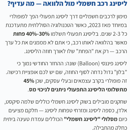
ליסינג רכב חשמלי מול הלוואה — מה עדיף?
מימון לרכבים חשמליים דרך ליסינג תפעולי הפך לפופולרי
במיוחד מאז 2023, כאשר הטכנולוגיה הסוללתית מתעדכנת
כל 2-3 שנים. בליסינג תפעולי תשלמו
30%-40% פחות
מאשר בהלוואה לאותו רכב, כי אתם לא מממנים את כל ערך
הרכב — רק את "הפחת" שלו לאורך חוזה הליסינג.
ליסינג פיננסי (Balloon) שונה: ההחזר החודשי נמוך כי
"בלון" גדול נדחה לסוף החוזה, שם יש לכם אופציית רכישה.
זה פופולרי בקרב עצמאים ובעלי עסקים, שכן
45%
מתשלומי הליסינג התפעולי ניתנים לניכוי מס
.
שחקנים מובילים בשוק ליסינג חשמלי כוללים שלמה סיקסט,
אלדן, כספה ליסינג ומזרחי טפחות ליסינג — חלקם מציעים
כיום
מסלולי "ליסינג חשמלי"
הכוללים עמדת טעינה ביתית
כחלק מהחבילה.