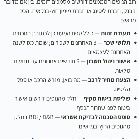
רוב הגופים המממנים דורשים מסמכים דומים, בין אם מדובר
בבנק, חברת ליסינג או חברת מימון חוץ-בנקאית. הכינו
מראש:
תעודת זהות
— כולל ספח המעודכן לכתובת הנוכחית
תלושי שכר
— 3 האחרונים לשכירים; שומת מס לשנה
האחרונה לעצמאים
אישור ניהול חשבון
— 6 חודשים אחרונים עם תנועות
מלאות
הצעת מחיר לרכב
— מהיבואן, מגרש הרכב או ספק
הליסינג
פוליסת ביטוח מקיף
— חלק מהגופים דורשים אישור
ביטוח לפני שחרור הכסף
טופס הסכמה לבדיקת אשראי
— BDI / D&B בחלק
מהגופים החוץ-בנקאיים