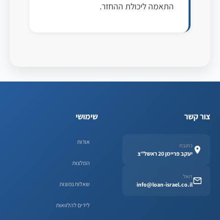
התאמה ליכולת ההחזר.
צור קשר
שימושי
אודות
כתובת
יעקב פריימן 20 ראשל"צ
המלצות
דואל
שאלות נפוצות
info@loan-israel.co.il
לידים להלוואות