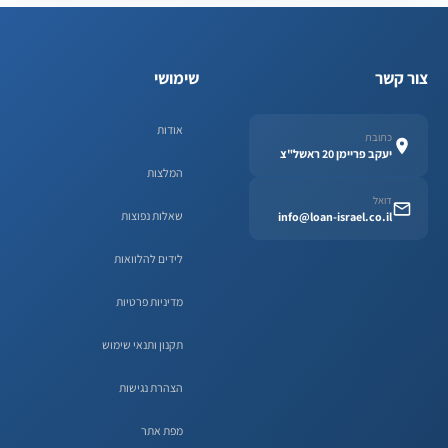
צור קשר
שימושי
אודות
כתובת
יעקב פריימן 20 ראשל"צ
המלצות
דואל
שאלות נפוצות
info@loan-israel.co.il
לידים להלוואות
מדיניות פרטיות
תקנון ותנאי שימוש
הצהרת נגישות
מפת אתר