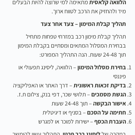
הלוואה קלאסית
מתאימה למי שרוצה להיות הבעלים
מיד ולהחזיק את הרכב לטווח ארוך.
תהליך קבלת המימון – צעד אחר צעד
תהליך קבלת מימון רכב במזרחי טפחות מתחיל
בבחירת המסלול המתאים ומסתיים בקבלת המימון
תוך 24-48 שעות. הנה התהליך המפורט:
בחירת מסלול המימון
– הלוואה, ליסינג תפעולי או
פיננסי
בדיקת זכאות ראשונית
– דרך האתר או האפליקציה
הגשת מסמכים
– תלושי שכר, דפי בנק, צילום ת.ז.
אישור הבקשה
– תוך 24-48 שעות
חתימה על הסכם
– בסניף או דיגיטלית
העברת הכסף
– ישירות למוכר או למגרש
במקרה של
ליסינג רכב פרטי
, התהליך עשוי להימשך